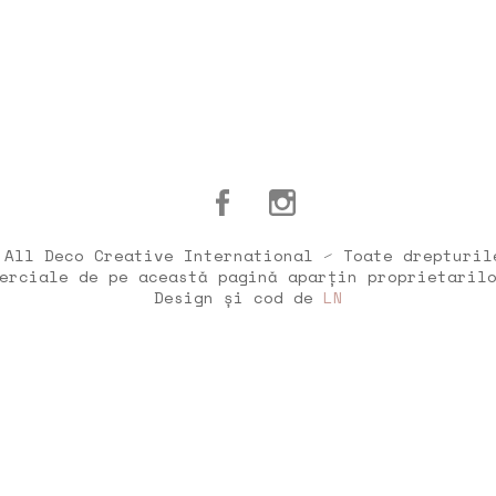
 All Deco Creative International ⁄ Toate drepturil
erciale de pe această pagină aparțin proprietaril
Design și cod de
LN