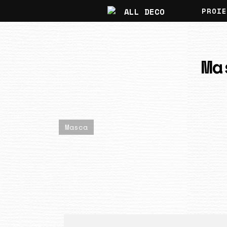
PROIE
Ma
Masca