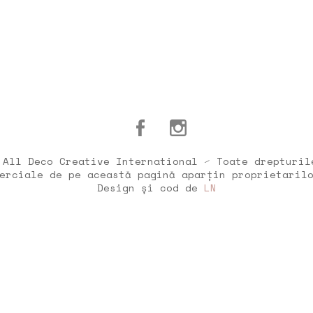
 All Deco Creative International ⁄ Toate drepturil
erciale de pe această pagină aparțin proprietaril
Design și cod de
LN